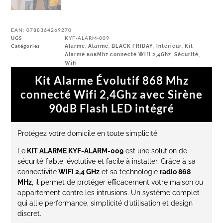
EAN:
0788364269270
UGS
KYF-ALARM-009
Catégories
,
,
,
,
Alarme
Alarme
BLACK FRIDAY
Intérieur
Kit
,
,
Alarme 868Mhz connecté Wifi 2,4Ghz
Sécurité
Wifi
Kit Alarme Évolutif 868 Mhz
connecté Wifi 2,4Ghz avec Sirène
90dB Flash LED intégré
Protégez votre domicile en toute simplicité
Le
KIT ALARME KYF-ALARM-009
est une solution de
sécurité fiable, évolutive et facile à installer. Grâce à sa
connectivité
WiFi 2,4 GHz
et sa technologie
radio 868
MHz
, il permet de protéger efficacement votre maison ou
appartement contre les intrusions. Un système complet
qui allie performance, simplicité d’utilisation et design
discret.