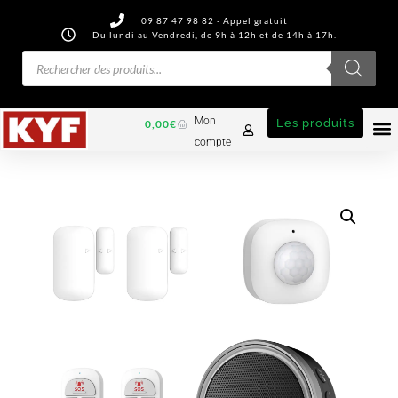
09 87 47 98 82 - Appel gratuit
Du lundi au Vendredi, de 9h à 12h et de 14h à 17h.
Mon
Les produits
0,00
€
compte