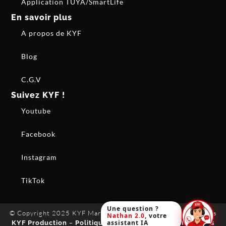
Application TUYA/SmartLife
En savoir plus
A propos de KYF
Blog
C.G.V
Suivez KYF !
Youtube
Facebook
Instagram
TikTok
Une question ?
© Copyright 2025 KYF Marque française. Tous droits réservés
Nathan 2.0
, votre
assistant IA
–
–
KYF Production
Politique de confidentialité
Mentions