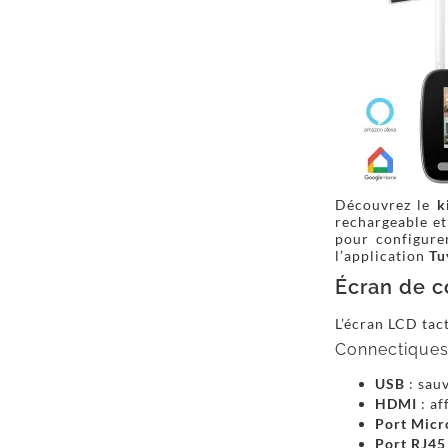
Découvrez le
k
rechargeable et
pour configurer
l’application
Tu
Écran de c
L’écran LCD tac
Connectiques 
USB
: sau
HDMI
: af
Port Micr
Port RJ45