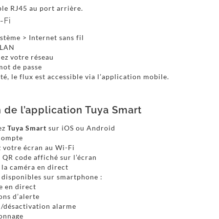
le RJ45 au port arrière.
-Fi
tème > Internet sans fil
WLAN
nez votre réseau
mot de passe
é, le flux est accessible via l’application mobile.
n de l’application Tuya Smart
ez
Tuya Smart
sur iOS ou Android
compte
 votre écran au Wi-Fi
 QR code affiché sur l’écran
 la caméra en direct
 disponibles sur smartphone :
e en direct
ons d’alerte
n/désactivation alarme
ionnage