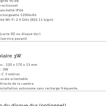
égrée 90 dB
irectionnel
tanchéité IP66
rechargeable 5200mAh
té Wi-Fi 2.4 GHz (802.11 b/g/n)
(carte SD ou disque dur)
(service payant)
olaire 3W
s : 120 x 170 x 13 mm
 : 3W
-C 3 mètres
murale orientable
directe de la caméra
installation autonome sans recharge fréquente.
on du disque dur (optionnel)