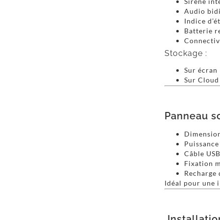
Sirène int
Audio bid
Indice d’é
Batterie 
Connectivi
Stockage :
Sur écran 
Sur Cloud 
Panneau s
Dimension
Puissance
Câble USB
Fixation 
Recharge 
Idéal pour une 
Installati