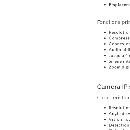
Emplaceme
Fonctions prin
Résolutio
Compressi
Connexion
Audio bidi
Jusqu’à 4
Sirène int
Zoom digi
Caméra IP 
Caractéristiq
Résolutio
Angle de 
Vision noc
Détection