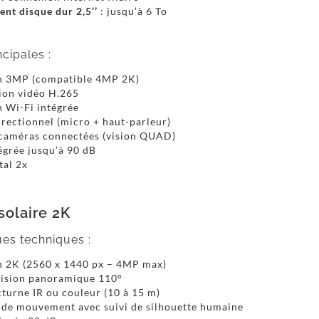
nt disque dur 2,5’’
: jusqu’à 6 To
cipales :
n 3MP (compatible 4MP 2K)
on vidéo H.265
 Wi-Fi intégrée
rectionnel (micro + haut-parleur)
 caméras connectées (vision QUAD)
égrée jusqu’à 90 dB
tal 2x
solaire 2K
ues techniques :
n 2K (2560 x 1440 px – 4MP max)
vision panoramique 110°
turne IR ou couleur (10 à 15 m)
 de mouvement avec suivi de silhouette humaine