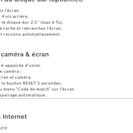
z l’écran.
 4 vis arrière.
le disque dur 2,5’’ (max 6 To).
e cache et rebranchez l’écran.
est reconnu automatiquement.
 caméra & écran
ré-appairée d’usine.
e caméra :
cran et caméra.
 le bouton RESET 5 secondes.
u menu “Code de match” sur l’écran.
appairage automatique.
 Internet
aire