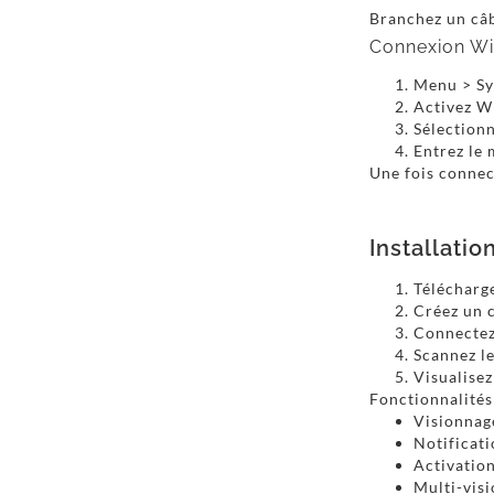
Branchez un câb
Connexion Wi
Menu > Sys
Activez 
Sélection
Entrez le 
Une fois connect
Installatio
Télécharg
Créez un 
Connectez
Scannez le
Visualisez
Fonctionnalités
Visionnag
Notificati
Activatio
Multi-vis