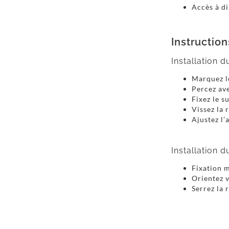
Accès à d
Instructio
Installation 
Marquez l
Percez av
Fixez le s
Vissez la 
Ajustez l’
Installation 
Fixation 
Orientez v
Serrez la 