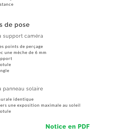
istance
ns de pose
du support caméra
es points de perçage
ec une mèche de 6 mm
upport
rotule
angle
du panneau solaire
murale identique
ers une exposition maximale au soleil
rotule
Notice en PDF