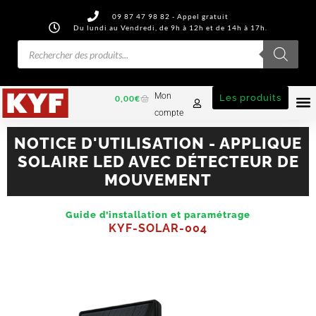
09 87 47 98 82 - Appel gratuit
Du lundi au Vendredi, de 9h à 12h et de 14h à 17h.
Mon
Les produits
0,00
€
compte
NOTICE D'UTILISATION - APPLIQUE
SOLAIRE LED AVEC DÉTECTEUR DE
MOUVEMENT
Guide d’installation et paramétrage
KYF-SOLAR-004