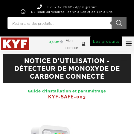
09 87 47 98 82 - Appel gratuit
Du lundi au Vendredi, de 9h à 12h et de 14h à 17h.
Mon
Les produits
0,00
€
compte
NOTICE D'UTILISATION -
DÉTECTEUR DE MONOXYDE DE
CARBONE CONNECTÉ
Guide d’installation et paramétrage
KYF-SAFE-003