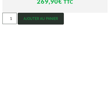
269,90
€
TTC
AJOUTER AU PANIER