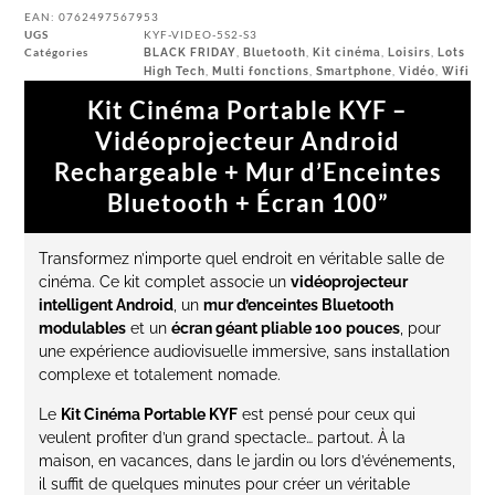
EAN:
0762497567953
UGS
KYF-VIDEO-5S2-S3
Catégories
,
,
,
,
BLACK FRIDAY
Bluetooth
Kit cinéma
Loisirs
Lots
,
,
,
,
High Tech
Multi fonctions
Smartphone
Vidéo
Wifi
Kit Cinéma Portable KYF –
Vidéoprojecteur Android
Rechargeable + Mur d’Enceintes
Bluetooth + Écran 100”
Transformez n’importe quel endroit en véritable salle de
cinéma. Ce kit complet associe un
vidéoprojecteur
intelligent Android
, un
mur d’enceintes Bluetooth
modulables
et un
écran géant pliable 100 pouces
, pour
une expérience audiovisuelle immersive, sans installation
complexe et totalement nomade.
Le
Kit Cinéma Portable KYF
est pensé pour ceux qui
veulent profiter d’un grand spectacle… partout. À la
maison, en vacances, dans le jardin ou lors d’événements,
il suffit de quelques minutes pour créer un véritable