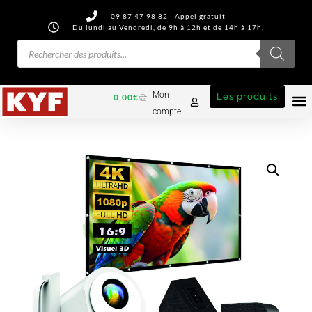
09 87 47 98 82 - Appel gratuit
Du lundi au Vendredi, de 9h à 12h et de 14h à 17h.
Mon
Les produits
0,00
€
compte